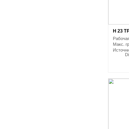
H 23 T
Рабочая
Макс. г
Источни
Di