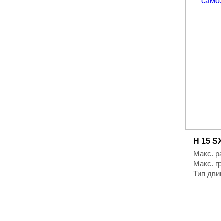
H 15 S
Макс. р
Макс. г
Тип дви