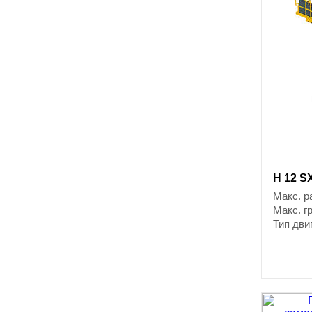
H 12 S
Макс. р
Макс. г
Тип дви