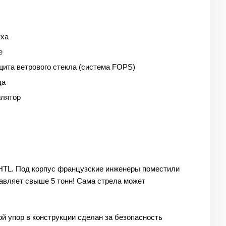
уха
е
ита ветрового стекла (система FOPS)
да
илятор
 HTL. Под корпус французские инженеры поместили
ставляет свыше 5 тонн! Сама стрела может
ой упор в конструкции сделан за безопасность