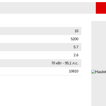
10
5200
5.7
2.6
70 кВт - 95,1 л.с.
10810