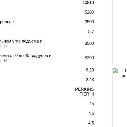
10810
5200
релы, кг
3500
5.7
льном угле подъема и
3500
, кг
ема от 0 до 40 градусов и
5200
, кг
6.28
2.43
PERKINS
TIER III
45
No
4.5