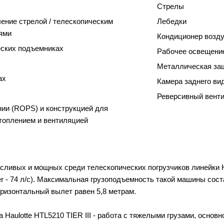
Стрелы
ение стрелой / телескопическим
Лебедки
ями
Кондиционер возд
еских подъемниках
Рабочее освещени
Металлическая защ
ах
Камера заднего ви
Реверсивный вент
нии (ROPS) и конструкцией для
топлением и вентиляцией
осливых и мощных среди телескопических погрузчиков линейки
hler - 74 л/с). Максимальная грузоподъемность такой машины со
оризонтальный вылет равен 5,8 метрам.
Haulotte HTL5210 TIER III - работа с тяжелыми грузами, основн