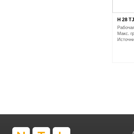
H 28 T
Рабочая
Макс. г
Источни