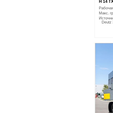
H 14 T
Рабочая
Макс. г
Источни
Deutz 