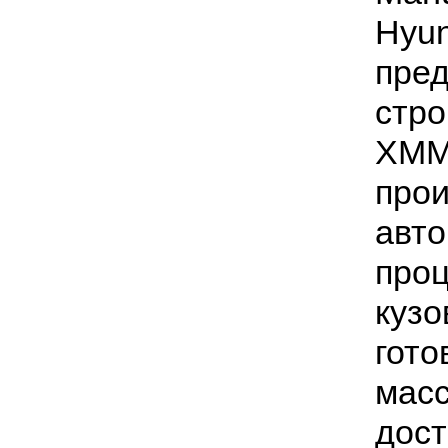
Hyun
пред
стро
ХММР
прои
авто
проц
кузо
гото
масс
дост