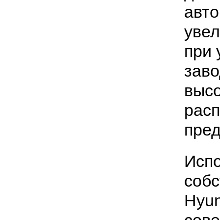
авто
увел
при 
заво
высо
рас
пред
Испо
собс
Hyun