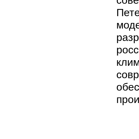
сове
Пете
моде
разр
росс
клим
сов
обе
прои