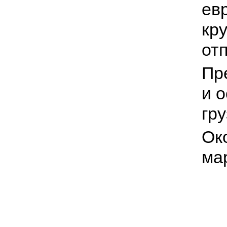
ев
кр
от
Пр
и 
гр
Ок
ма