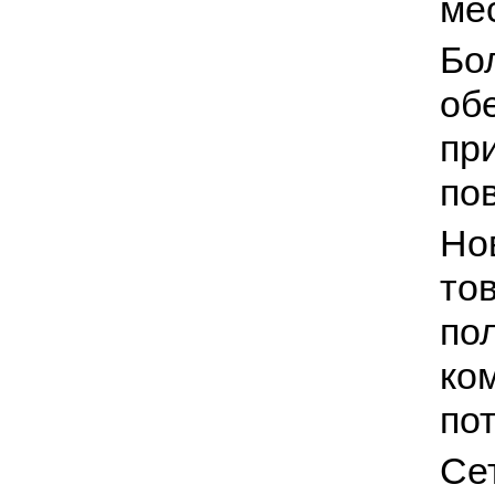
ме
Бо
об
пр
по
Но
то
по
ко
по
Се