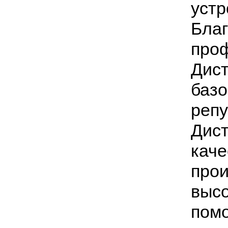
устр
Благ
проф
Дист
базо
репу
Дист
каче
прои
высо
помо