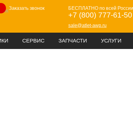
Заказать звонок
БЕСПЛАТНО по всей Росси
зинг
+7 (800) 777-61-50
sale@atlet-awp.ru
ИКИ
СЕРВИС
ЗАПЧАСТИ
УСЛУГИ