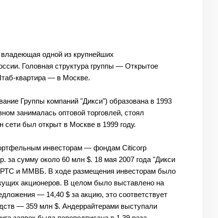
, владеющая одной из крупнейших
оссии. Головная структура группы — Открытое
Штаб-квартира — в Москве.
ание Группы компаний "Дикси") образована в 1993
овном занималась оптовой торговлей, стоял
 сети был открыт в Москве в 1999 году.
портфельным инвесторам — фондам Citicorp
и др. за сумму около 60 млн $. 18 мая 2007 года "Дикси
ах — РТС и ММВБ. В ходе размещения инвесторам было
екущих акционеров. В целом было выставлено на
едложения — 14,40 $ за акцию, это соответствует
дств — 359 млн $. Андеррайтерами выступали
ига заявок была переподписана в 1,39 раза.