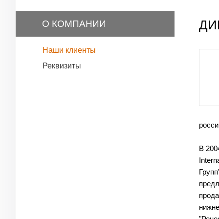
ДИ
О КОМПАНИИ
Наши клиенты
Реквизиты
росси
В 200
Intern
Групп
предл
прода
нижне
"Рене