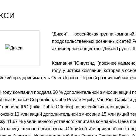
КСИ
"Дикси" — российская группа компаний
продовольственных розничных сетей Р
акционерное общество "Дикси Групп". 
Компания "Юнилэнд" (прежнее наименов
году, у истока компании, которая в осн
йский предприниматель Олег Леонов. Первый розничный магазин
4 году компания продала 30 % дополнительной эмиссии акций 
ational Finance Corporation, Cube Private Equity, Van Riet Capital 
" провела IPO (Initial Public Offering) на российских площадк
ожено 10 млн акций дополнительной эмиссии и 15 млн акций т
жу 41,67 % увеличенного уставного капитала компании. Цена пр
й границе ценового диапазона. Общий объём привлечённых сре
ссанс Капитал", Инвестиционный банк Траст и Deutsche Bank. Кн