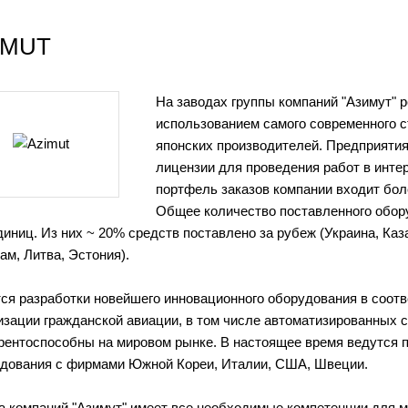
IMUT
На заводах группы компаний "Азимут" 
использованием самого современного с
японских производителей. Предприяти
лицензии для проведения работ в инте
портфель заказов компании входит бол
Общее количество поставленного обор
диниц. Из них ~ 20% средств поставлено за рубеж (Украина, Каз
ам, Литва, Эстония).
ся разработки новейшего инновационного оборудования в соо
изации гражданской авиации, в том числе автоматизированных 
рентоспособны на мировом рынке. В настоящее время ведутся п
дования с фирмами Южной Кореи, Италии, США, Швеции.
а компаний "Азимут" имеет все необходимые компетенции для 