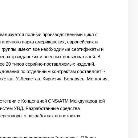
реализуется полный производственный цикл с
таночного парка американских, европейских и
я группы имеют все необходимые сертификаты и
ресах гражданских и военных пользователей. В
ее 20 типов серийно-поставляемых изделий.
удования по отдельным контрактам составляет ~
ахстан, Узбекистан, Киргизия, Беларусь, Монголия,
тветствии с Концепцией CNS/ATM Международной
систем УВД. Разработанные средства
ереговоры о разработках и поставках
модернизации аэродромов "под ключ". Общая