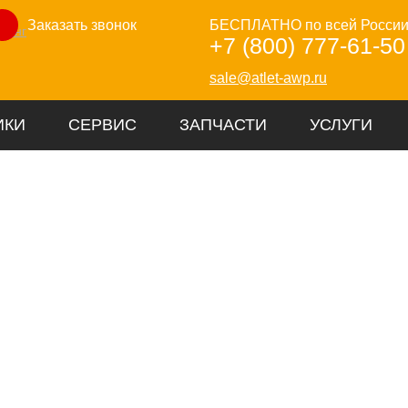
Заказать звонок
БЕСПЛАТНО по всей Росси
зинг
+7 (800) 777-61-50
sale@atlet-awp.ru
ИКИ
СЕРВИС
ЗАПЧАСТИ
УСЛУГИ