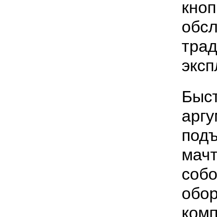
кноп
обсл
трад
эксп
Быст
аргу
подъ
мач
собо
обор
комп