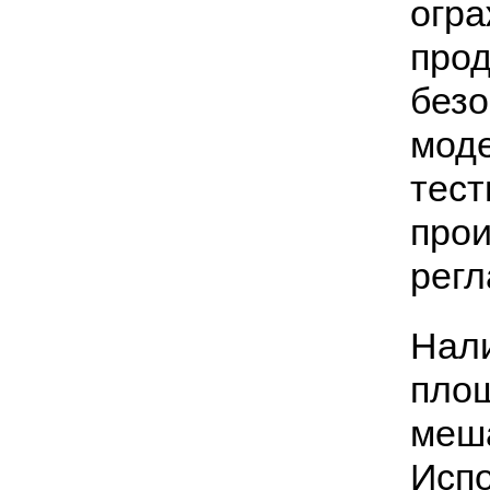
огр
прод
безо
моде
тест
прои
регл
Нали
площ
меша
Испо