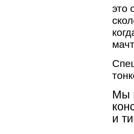
это 
скол
когд
мачт
Спе
тонк
Мы 
кон
и т