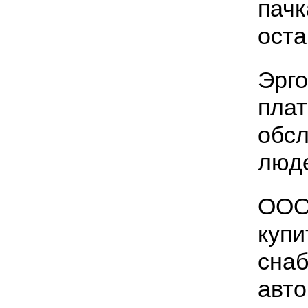
пачк
оста
Эрго
плат
обсл
люде
ООО 
купи
снаб
авт