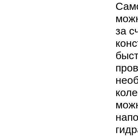
Сам
можн
за с
конс
быст
пров
необ
коле
можн
напо
гидр