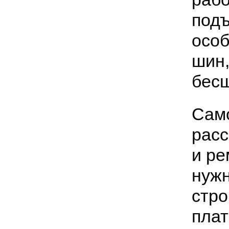
подъ
особ
шин,
бесш
Сам
расс
и ре
нужн
стро
плат