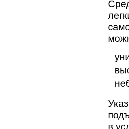
Сред
легк
само
можн
ун
вы
не
Указ
подъ
в ус