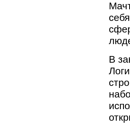
Мачт
себя
сфер
люде
В за
Логи
стро
набо
испо
откр