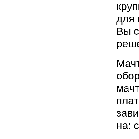
круп
для 
Вы с
реше
Мачт
обор
мачт
плат
зави
на: 