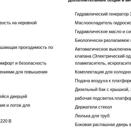
Гидравлический генератор 
вость на неровной
Маслоохладитель гидроси
Гидравлическое масло и си
Биологически разлагаемое
чшающая проходимость по
Автоматическое выключени
клапана (Электрический о
омфорт и безопасность
пламегаситель, искрогасит
ениями для повышения
Комплектация для холодно
Подача воздуха к платфор
Дизельный бак с крышкой,
ейся дверцей
рабочая подсветка платфо
ия и лоток для
Держатели стекол
Люлька для труб
 220 В
Боковая распашная дверь в