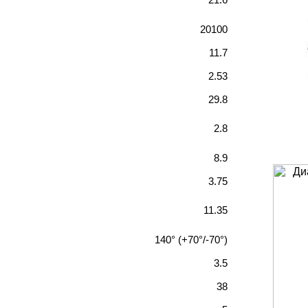
20100
11.7
2.53
29.8
2.8
8.9
3.75
11.35
140° (+70°/-70°)
3.5
38