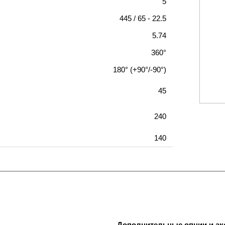
5
445 / 65 - 22.5
5.74
360°
180° (+90°/-90°)
45
240
140
Дополнительные опции и ак