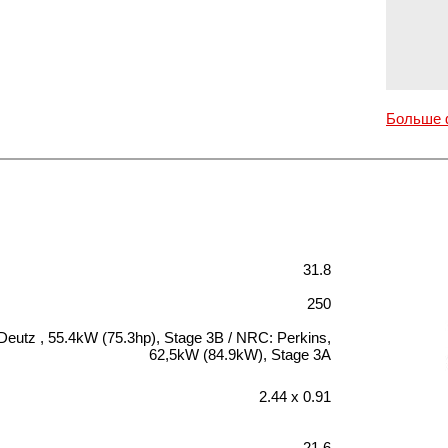
Больше 
31.8
250
Deutz , 55.4kW (75.3hp), Stage 3B / NRC: Perkins,
62,5kW (84.9kW), Stage 3A
2.44 х 0.91
21.6