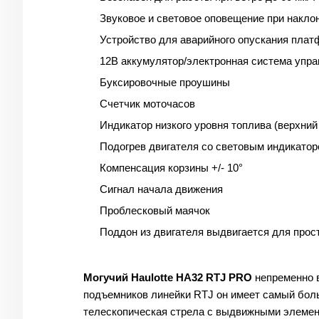
Звуковое и световое оповещение при наклон
Устройство для аварийного опускания пла
12В аккумулятор/электронная система упр
Буксировочные проушины
Счетчик моточасов
Индикатор низкого уровня топлива (верхний
Подогрев двигателя со световым индикато
Компенсация корзины +/- 10°
Сигнал начала движения
Проблесковый маячок
Поддон из двигателя выдвигается для про
Могучий Haulotte HA32 RTJ PRO
непременно в
подъемников линейки RTJ он имеет самый боль
телескопическая стрела с выдвижными элемент