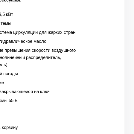
3,5 кВт
стемы
стема циркуляции для жарких стран
 гидравлическое масло
е превышения скорости воздушного
днолинейный распределитель,
ель)
й погоды
ме
 закрывающейся на ключ
рмы 55 В
 корзину