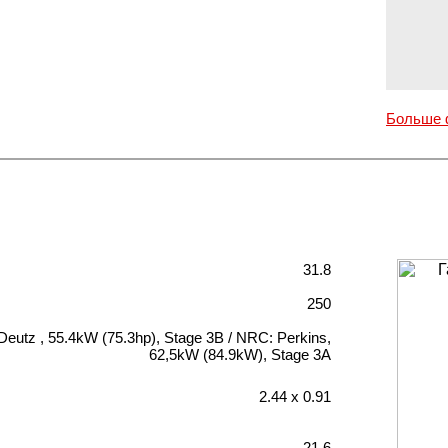
Больше 
31.8
250
Deutz , 55.4kW (75.3hp), Stage 3B / NRC: Perkins,
62,5kW (84.9kW), Stage 3A
2.44 х 0.91
21.6