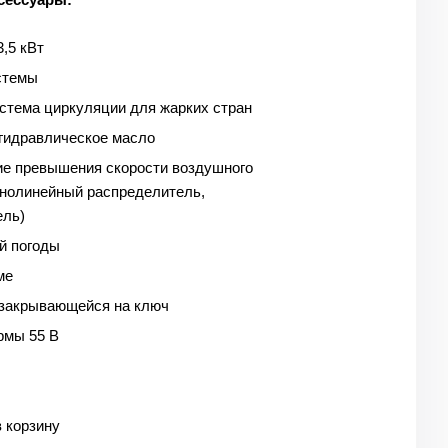
3,5 кВт
стемы
стема циркуляции для жарких стран
 гидравлическое масло
е превышения скорости воздушного
днолинейный распределитель,
ель)
й погоды
ме
 закрывающейся на ключ
рмы 55 В
 корзину