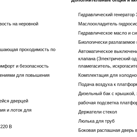
Гидравлический генератор 
вость на неровной
Маслоохладитель гидроси
Гидравлическое масло и си
Биологически разлагаемое
чшающая проходимость по
Автоматическое выключени
клапана (Электрический о
омфорт и безопасность
пламегаситель, искрогасит
ениями для повышения
Комплектация для холодно
Подача воздуха к платфор
Дизельный бак с крышкой,
ейся дверцей
рабочая подсветка платфо
ия и лоток для
Держатели стекол
Люлька для труб
 220 В
Боковая распашная дверь в