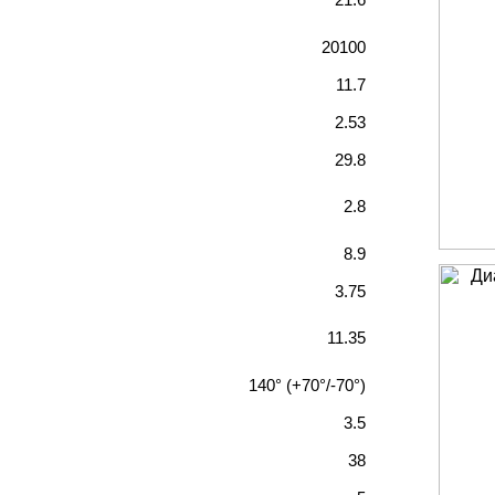
20100
11.7
2.53
29.8
2.8
8.9
3.75
11.35
140° (+70°/-70°)
3.5
38