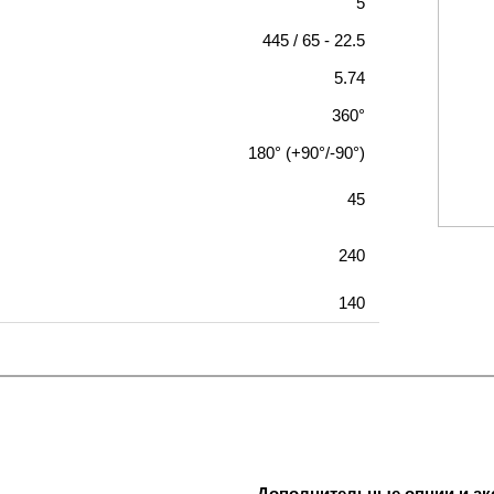
5
445 / 65 - 22.5
5.74
360°
180° (+90°/-90°)
45
240
140
Дополнительные опции и ак