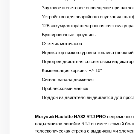
Звуковое и световое оповещение при наклон
Устройство для аварийного опускания пла
12В аккумулятор/электронная система упр
Буксировочные проушины
Счетчик моточасов
Индикатор низкого уровня топлива (верхний
Подогрев двигателя со световым индикато
Компенсация корзины +/- 10°
Сигнал начала движения
Проблесковый маячок
Поддон из двигателя выдвигается для про
Могучий Haulotte HA32 RTJ PRO
непременно в
подъемников линейки RTJ он имеет самый боль
телескопическая стрела с выдвижными элемент