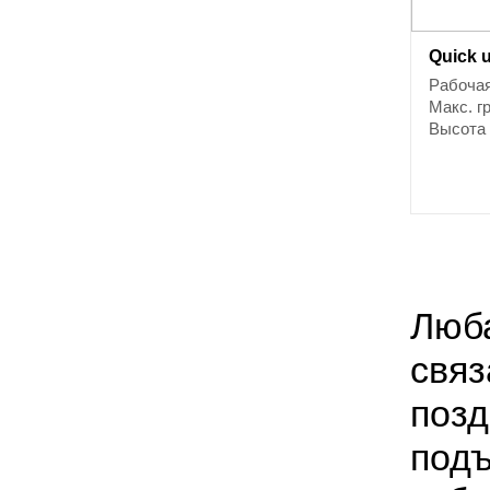
Quick 
Рабочая
Макс. г
Высота
Люба
связ
позд
подъ