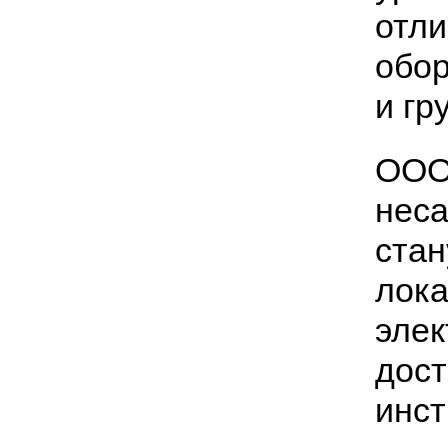
отли
обор
и гр
ООО 
неса
стан
лока
элек
дост
инст