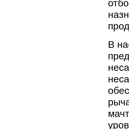
отбо
назн
прод
В на
пре
неса
нес
обес
рыча
мач
уров