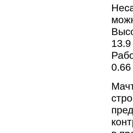
Нес
можн
Высо
13.9
Рабо
0.66
Мачт
стро
пред
конт