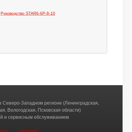
Руководство STAR6-6P-8-10
 Северо-Западном регионе (Ленинградская,
ая, Вологодская, Псковская области)
жей и сервисным обслуживанием