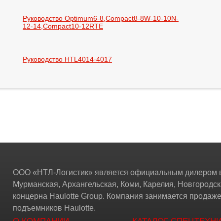
Руководство Optimum6-8,Compact8-8W-10-10N-
12-14,Compact10-12RTE
Руководство HTL4014-4017
ООО «НТЛ-Логистик» является официальным дилером в
Мурманская, Архангельская, Коми, Карелия, Новгородск
концерна Haulotte Group. Компания занимается прода
подъемников Haulotte.