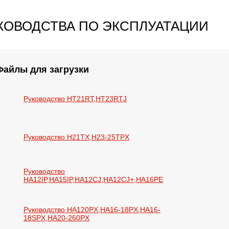
КОВОДСТВА ПО ЭКСПЛУАТАЦИИ
Файлы для загрузки
Руководство HT21RT,HT23RTJ
Руководство H21TX,H23-25TPX
Руководство
HA12IP,HA15IP,HA12CJ,HA12CJ+,HA16PE
Руководство HA120PX,HA16-18PX,HA16-
18SPX,HA20-260PX