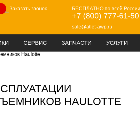
Заказать звонок
БЕСПЛАТНО по всей Росси
зинг
+7 (800) 777-61-50
sale@atlet-awp.ru
ИКИ
СЕРВИС
ЗАПЧАСТИ
УСЛУГИ
КСПЛУАТАЦИИ
ДЪЕМНИКОВ HAULOTTE