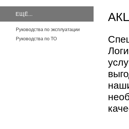
АК
ЕЩЁ...
Руководства по эксплуатации
Спе
Руководства по ТО
Логи
услу
выго
наши
необ
каче