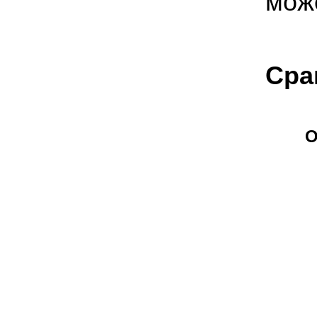
мож
Сра
О