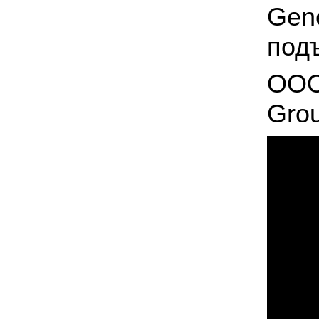
Gene
подъ
ООО
Grou