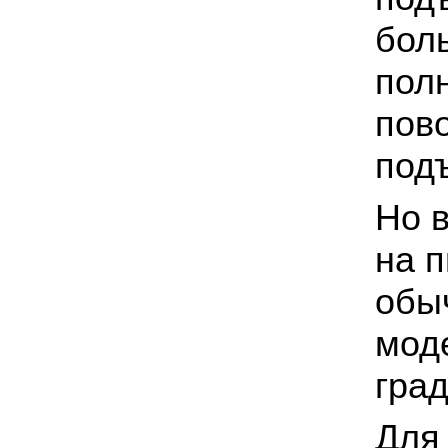
бол
пол
пов
под
Но в
на п
обыч
моде
гра
Для