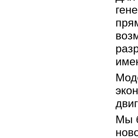
ген
пря
воз
раз
име
Мод
эко
дви
Мы 
нов