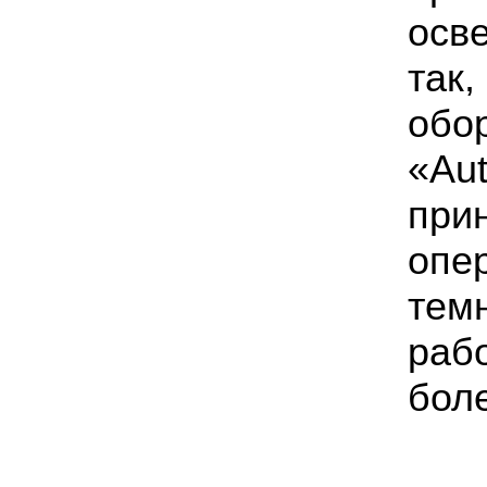
осв
так,
обо
«Au
при
опе
тем
рабо
бол