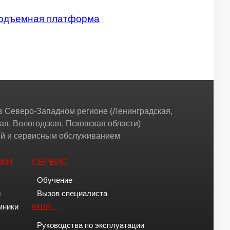
 подъемная платформа
 Северо-Западном регионе (Ленинградская,
ая, Вологодская, Псковская области)
жей и сервисным обслуживанием
ИКИ
СЕРВИС
Обучение
и
Вызов специалиста
мники
ЕЩЁ...
Руководства по эксплуатации