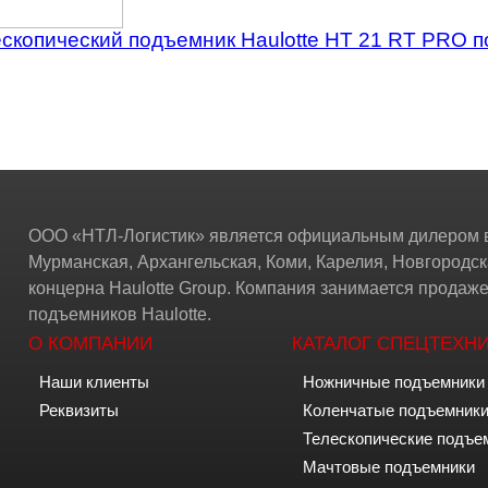
скопический подъемник Haulotte HT 21 RT PRO
ООО «НТЛ-Логистик» является официальным дилером в
Мурманская, Архангельская, Коми, Карелия, Новгородск
концерна Haulotte Group. Компания занимается прода
подъемников Haulotte.
О КОМПАНИИ
КАТАЛОГ СПЕЦТЕХН
Наши клиенты
Ножничные подъемники
Реквизиты
Коленчатые подъемник
Телескопические подъе
Мачтовые подъемники