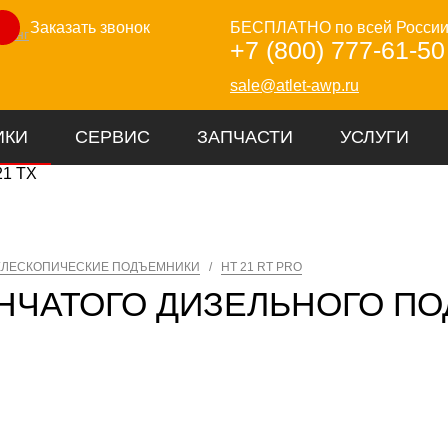
Заказать звонок
БЕСПЛАТНО по всей Росси
зинг
+7 (800) 777-61-50
sale@atlet-awp.ru
ИКИ
СЕРВИС
ЗАПЧАСТИ
УСЛУГИ
ЕЛЕСКОПИЧЕСКИЕ ПОДЪЕМНИКИ
/
HT 21 RT PRO
НЧАТОГО ДИЗЕЛЬНОГО ПО